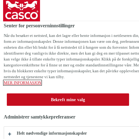
Casco Norge
Senter for personverninnstillinger
Vegg
Vegglim
Casco® Aqua
Når du besøker et nettsted, kan det lagre eller hente informasjon i nettleseren din,
form av informasjonskapsler. Denne informasjonen kan være om deg, preferansene
enheten din eller bli brukt for å få nettstedet til å fungere som du forventer. Info
identifiserer deg vanligvis ikke direkte, men det kan gi deg en mer tilpasset net
kan velge ikke å tillate enkelte typer informasjonskapsler. Klikk på de forskjelli
kategorioverskriftene for å finne ut mer og endre standardinnstillingene våre. Me
Casco® Aqua
hvis du blokkerer enkelte typer informasjonskapsler, kan det påvirke opplevelse
nettstedet og tjenestene vi kan tilby.
MER INFORMASJON
Vegglim for montasje av tapeter i våtrom
f.eks. glassfiberstrie,
Bekreft mine valg
renoveringsduk og vinyltapet.
Administrer samtykkepreferanser
Vegglim for montering av tapet i våtrom f.eks.
glass- fiber-strie, renoveringsduk og tynnere
Helt nødvendige informasjonskapsler
vinyltapeter. Også egnet for krevende ikke-