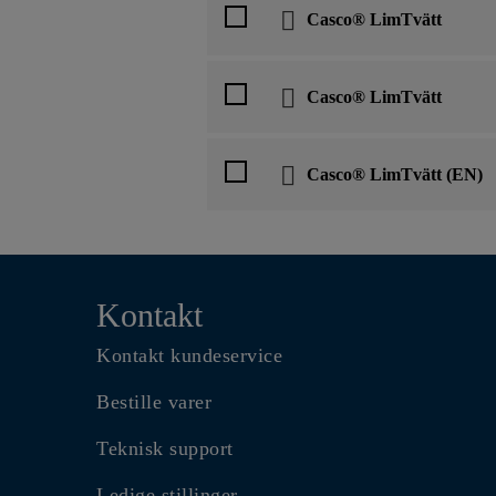
Casco® LimTvätt
Casco® LimTvätt
Casco® LimTvätt (EN)
Kontakt
Kontakt kundeservice
Bestille varer
Teknisk support
Ledige stillinger