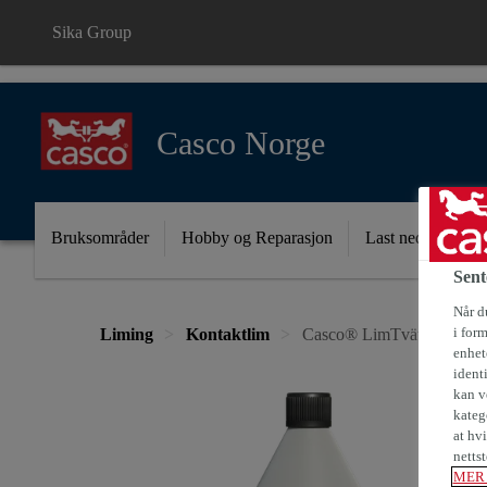
Sika Group
Casco Norge
Bruksområder
Hobby og Reparasjon
Last ned dokumen
Sent
Når du
i for
Liming
Kontaktlim
Casco® LimTvätt
enhete
ident
kan v
kateg
at hv
nettst
MER