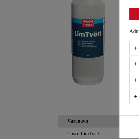
Admi
Varenavn
Casco LimTvätt