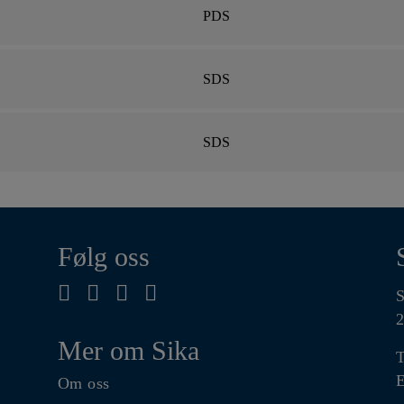
PDS
SDS
SDS
Følg oss
S
2
Mer om Sika
T
E
Om oss