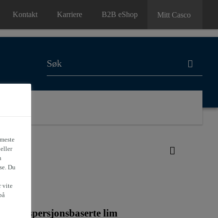
Kontakt
Karriere
B2B eShop
Mitt Casco
Om oss
 meste
eller
n
se. Du
t
 vite
på
- og dispersjonsbaserte lim