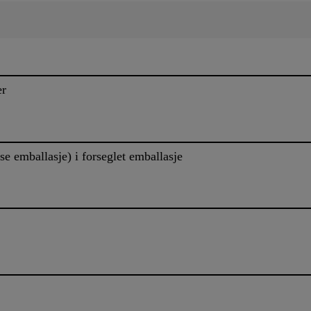
er
e emballasje) i forseglet emballasje