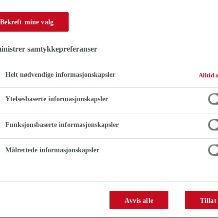
Også egnet for innblanding i rengjøringsvann for å fjerne lim som presses ut ved montering av vegg-
Bekreft mine valg
eller gulvmateriale. Ikke-vannbasert innhold.
nistrer samtykkepreferanser
Vannoppløselig
Helt nødvendige informasjonskapsler
Alltid 
Fjerner ulike typer lim
Ytelsesbaserte informasjonskapsler
Funksjonsbaserte informasjonskapsler
PRODUKTDATABLAD
SIKKERH
Målrettede informasjonskapsler
Størrelse
Varenr
Avvis alle
Tillat
1 liter
493878