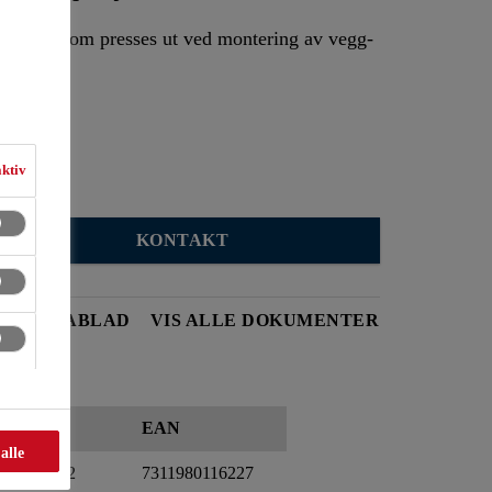
aktiv
KONTAKT
ETSDATABLAD
VIS ALLE DOKUMENTER
Nobbr
EAN
 alle
21256722
7311980116227