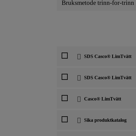
Bruksmetode trinn-for-trinn
SDS Casco® LimTvätt
SDS Casco® LimTvätt
Casco® LimTvätt
Sika produktkatalog