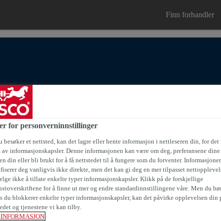
Finn forhandler
ter
Referanseprosjekter
Kurs og Kunnskap
Bærekraft
er for personverninnstillinger
 besøker et nettsted, kan det lagre eller hente informasjon i nettleseren din, for det
m av informasjonskapsler. Denne informasjonen kan være om deg, preferansene dine 
n din eller bli brukt for å få nettstedet til å fungere som du forventer. Informasjone
ifiserer deg vanligvis ikke direkte, men det kan gi deg en mer tilpasset nettopplevel
elge ikke å tillate enkelte typer informasjonskapsler. Klikk på de forskjellige
Casco® LimTvät
orioverskriftene for å finne ut mer og endre standardinnstillingene våre. Men du bør
is du blokkerer enkelte typer informasjonskapsler, kan det påvirke opplevelsen din 
edet og tjenestene vi kan tilby.
Rengjøring og fjerning av rester av kontakt
 INFORMASJON