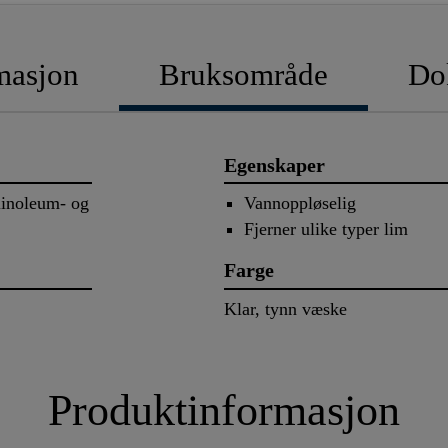
masjon
Bruksområde
Do
Egenskaper
 linoleum- og
Vannoppløselig
r.
Fjerner ulike typer lim
Farge
Klar, tynn væske
Produktinformasjon