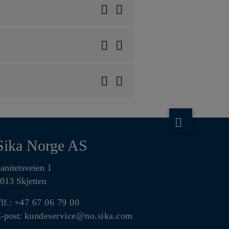
Sika Norge AS
anitetsveien 1
013 Skjetten
lf.:
+47 67 06 79 00
-post:
kundeservice@no.sika.com