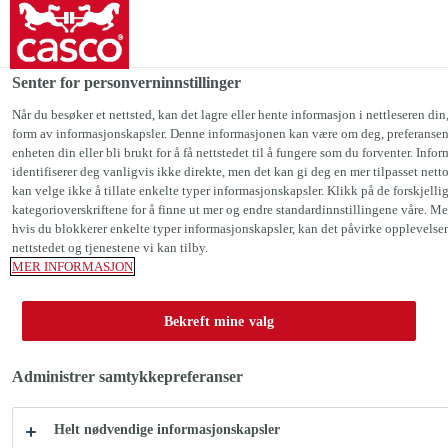
Casco Norge
Senter for personverninnstillinger
Fuging
Akryl fugemasse
Casco® Malerfug
Når du besøker et nettsted, kan det lagre eller hente informasjon i nettleseren din,
form av informasjonskapsler. Denne informasjonen kan være om deg, preferansene
enheten din eller bli brukt for å få nettstedet til å fungere som du forventer. Info
identifiserer deg vanligvis ikke direkte, men det kan gi deg en mer tilpasset net
kan velge ikke å tillate enkelte typer informasjonskapsler. Klikk på de forskjelli
kategorioverskriftene for å finne ut mer og endre standardinnstillingene våre. Me
Casco® Malerfug
hvis du blokkerer enkelte typer informasjonskapsler, kan det påvirke opplevelse
nettstedet og tjenestene vi kan tilby.
MER INFORMASJON
Akrylbasert fugemasse til tetting av
sprekker før maling
Bekreft mine valg
Akrylbasert fugemasse til tetting av sprekker før
Administrer samtykkepreferanser
maling. Hefter til tørre, rene og porøse underlag slik
som betong, gips, murstein, tre og gipsplater. Har
Helt nødvendige informasjonskapsler
meget god vedheft til aluminium i tørre omgivelser.